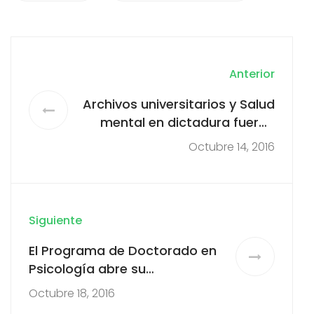
Anterior
Archivos universitarios y Salud
mental en dictadura fueron
abordados en Seminario
Octubre 14, 2016
convocado por el Núcleo en
Ciencias Sociales y
Humanidades
Siguiente
El Programa de Doctorado en
Psicología abre su
convocatoria a postulaciones
Octubre 18, 2016
para el ingreso 2017