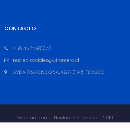
CONTACTO
+56 45 2 596673
nucleo.sociales@ufrontera.cl
AVDA. FRANCISCO SALAZAR 01145, TEMUCO
Diseñado en el NúcleoTv - Temuco, 2019