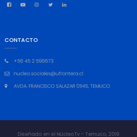
CONTACTO
+56 45 2 596673
nucleo.sociales@ufrontera.cl
AVDA. FRANCISCO SALAZAR 01145, TEMUCO
Diseñado en el NúcleoTv - Temuco, 2019