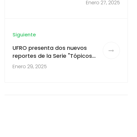
Enero 27, 2025
Generación Z
Siguiente
UFRO presenta dos nuevos
reportes de la Serie "Tópicos
Emergentes en Ciencias
Enero 29, 2025
Sociales y Humanidades"