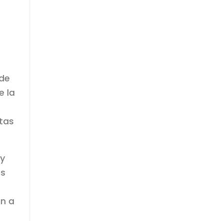
 de
e la
stas
 y
es
an a