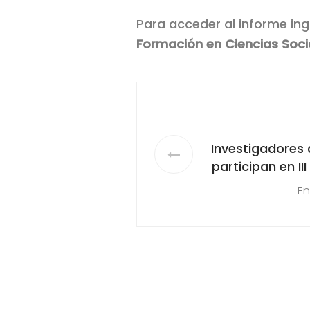
Para acceder al informe ing
Formación en Ciencias Soc
Investigadores 
participan en II
de Inter y Tran
En
organizado p