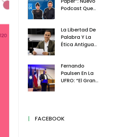
Paper”: Nuevo
Podcast Que
Conecta Las
Historias
La Libertad De
Humanas
Palabra Y La
Detrás De La
Ética Antigua
Ciencia En La
Centraron
UFRO
Nuevo
Fernando
Encuentro
Paulsen En La
Académico En El
UFRO: “El Gran
Núcleo UFRO
Desafío Del
Periodismo No
Es Competir
Con La Gente,
Sino Demostrar
FACEBOOK
Por Qué Su
Información Es