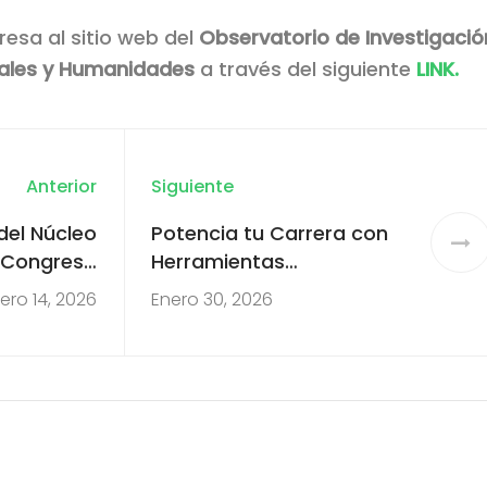
resa al sitio web del
Observatorio de Investigació
iales y Humanidades
a través del siguiente
LINK.
Anterior
Siguiente
del Núcleo
Potencia tu Carrera con
I Congreso
Herramientas
sdisciplina
Metodológicas
ero 14, 2026
Enero 30, 2026
or la UFRO