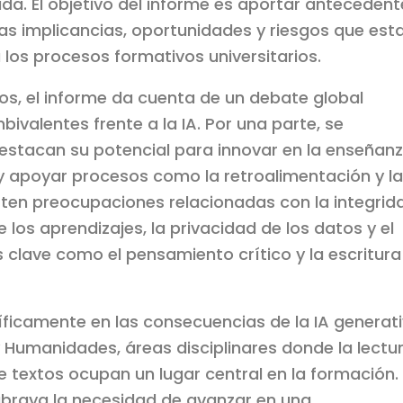
xada. El objetivo del informe es aportar anteceden
s implicancias, oportunidades y riesgos que est
los procesos formativos universitarios.
zgos, el informe da cuenta de un debate global
valentes frente a la IA. Por una parte, se
destacan su potencial para innovar en la enseñanz
 y apoyar procesos como la retroalimentación y la
ierten preocupaciones relacionadas con la integrid
los aprendizajes, la privacidad de los datos y el
clave como el pensamiento crítico y la escritura
íficamente en las consecuencias de la IA generat
y Humanidades, áreas disciplinares donde la lectur
de textos ocupan un lugar central en la formación.
subraya la necesidad de avanzar en una