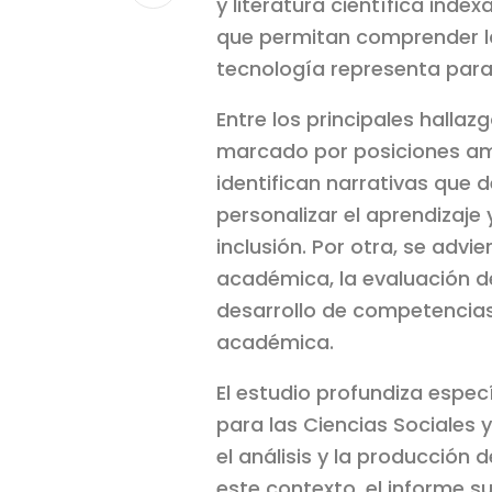
y literatura científica inde
que permitan comprender la
tecnología representa para 
Entre los principales halla
marcado por posiciones ambi
identifican narrativas que 
personalizar el aprendizaje
inclusión. Por otra, se adv
académica, la evaluación de 
desarrollo de competencias 
académica.
El estudio profundiza espec
para las Ciencias Sociales 
el análisis y la producción 
este contexto, el informe 