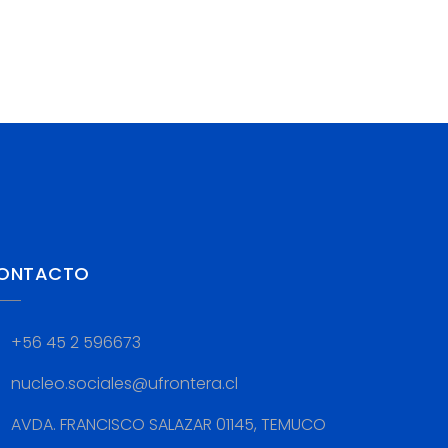
ONTACTO
+56 45 2 596673
nucleo.sociales@ufrontera.cl
AVDA. FRANCISCO SALAZAR 01145, TEMUCO