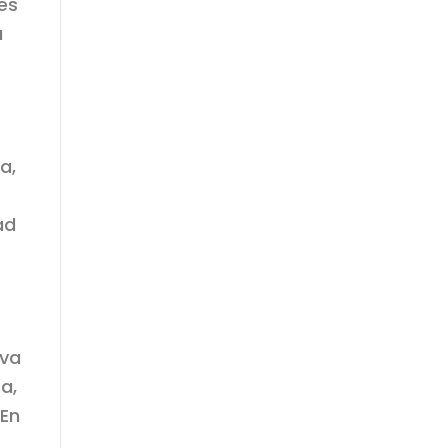
tes
a
a,
ad
iva
a,
 En