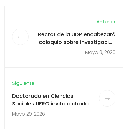
Anterior
Rector de la UDP encabezará
coloquio sobre investigación
en Ciencias Sociales y
Mayo 8, 2026
Humanidades en la UFRO
Siguiente
Doctorado en Ciencias
Sociales UFRO invita a charla
sobre la carrera académica
Mayo 29, 2026
con investigador del Instituto
Max Planck